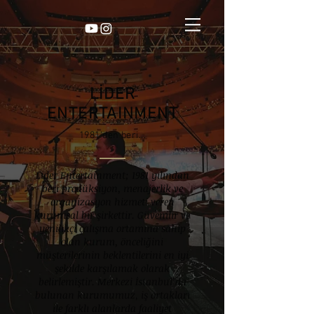
LİDER
ENTERTAINMENT
1981'den beri...
Lider Entertainment; 1981 yılından
beri prodüksiyon, menajerlik ve
organizasyon hizmeti veren
kurumsal bir şirkettir. Güvenilir ve
yenilikçi çalışma ortamına sahip
olan kurum, önceliğini
müşterilerinin beklentilerini en iyi
şekilde karşılamak olarak
belirlemiştir. Merkezi İstanbul’da
bulunan kurumumuz, iş ortakları
ile farklı alanlarda faaliyet